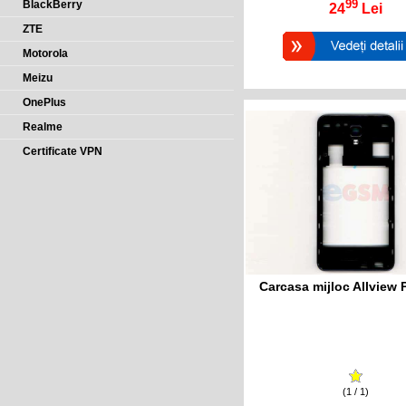
99
BlackBerry
24
Lei
ZTE
Motorola
Meizu
OnePlus
Realme
Certificate VPN
Carcasa mijloc Allview 
(1 / 1)