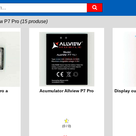
ew P7 Pro
(15 produse)
ro a
Acumulator Allview P7 Pro
Display c
(0 / 0)