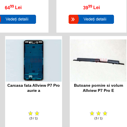
99
99
64
Lei
39
Lei
Carcasa fata Allview P7 Pro
Butoane pornire si volum
aurie a
Allview P7 Pro E
(3 / 1)
(3 / 1)