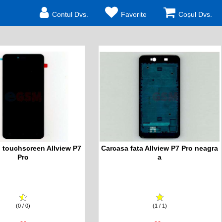
Contul Dvs.
Favorite
Coșul Dvs.
u touchscreen Allview P7
Carcasa fata Allview P7 Pro neagra
Pro
a
(0 / 0)
(1 / 1)