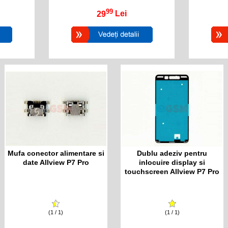
99
29
Lei
Mufa conector alimentare si
Dublu adeziv pentru
date Allview P7 Pro
inlocuire display si
touchscreen Allview P7 Pro
(1 / 1)
(1 / 1)