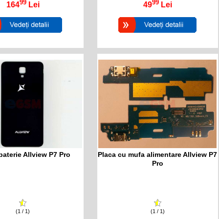
99
99
164
Lei
49
Lei
aterie Allview P7 Pro
Placa cu mufa alimentare Allview P7
Pro
(1 / 1)
(1 / 1)