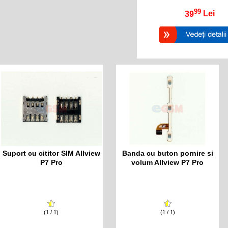
99
39
Lei
Suport cu cititor SIM Allview
Banda cu buton pornire si
P7 Pro
volum Allview P7 Pro
(1 / 1)
(1 / 1)