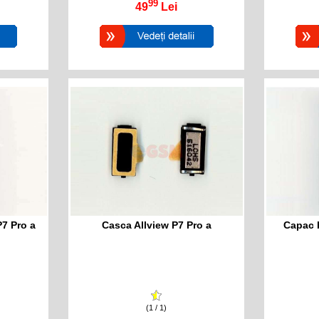
99
49
Lei
P7 Pro a
Casca Allview P7 Pro a
Capac b
(1 / 1)