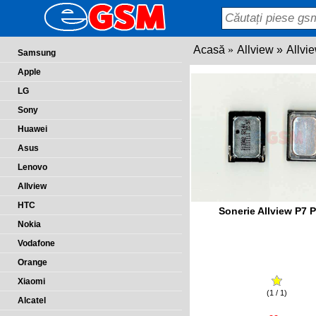
Acasă
Allview
Allvi
Samsung
Apple
LG
Sony
Huawei
Asus
Lenovo
Allview
HTC
Sonerie Allview P7 P
Nokia
Vodafone
Orange
Xiaomi
(1 / 1)
Alcatel