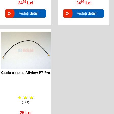
99
99
24
Lei
34
Lei
Cablu coaxial Allview P7 Pro
(3 / 1)
25
Lei