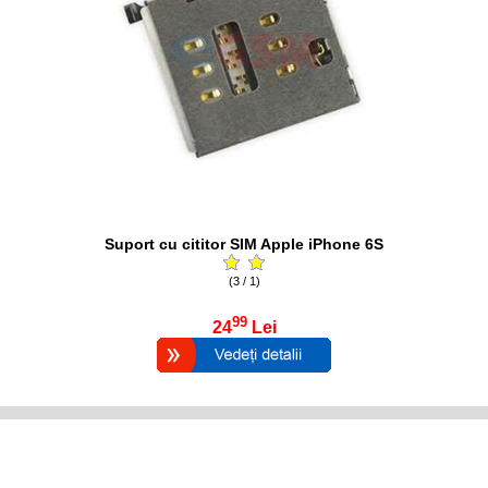
Suport cu cititor SIM Apple iPhone 6S
(3 / 1)
99
24
Lei