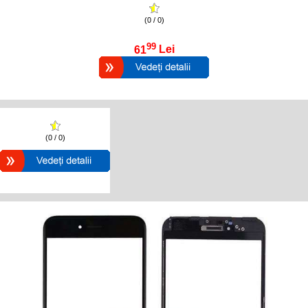
(0 / 0)
99
61
Lei
(0 / 0)