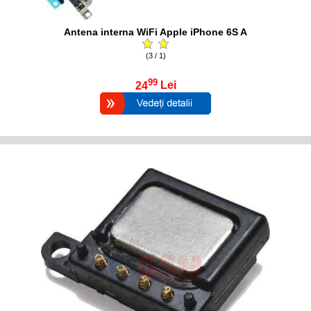
Antena interna WiFi Apple iPhone 6S A
(3 / 1)
99
24
Lei