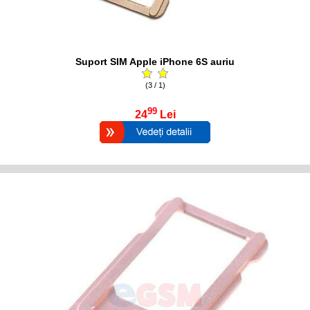
Suport SIM Apple iPhone 6S auriu
(3 / 1)
99
24
Lei