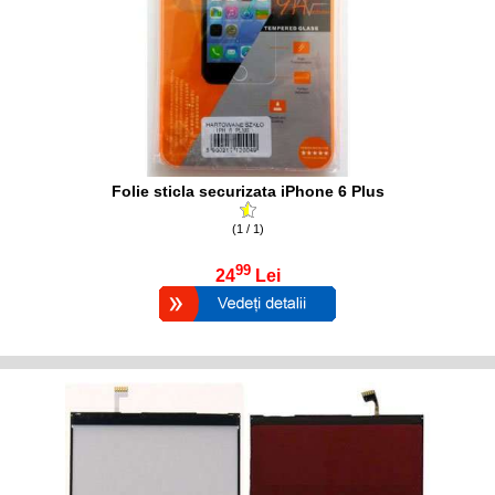
Folie sticla securizata iPhone 6 Plus
(1 / 1)
99
24
Lei