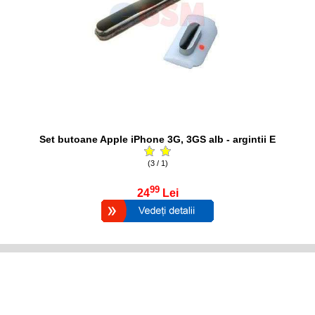
Set butoane Apple iPhone 3G, 3GS alb - argintii E
(3 / 1)
99
24
Lei