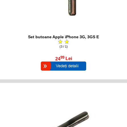
Set butoane Apple iPhone 3G, 3GS E
(3 / 1)
99
24
Lei