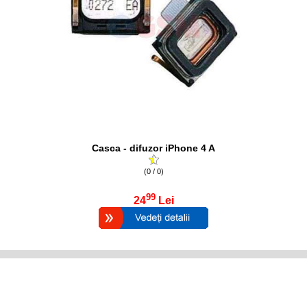
Casca - difuzor iPhone 4 A
(0 / 0)
99
24
Lei