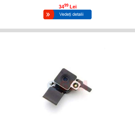
99
34
Lei