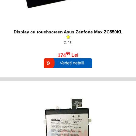
Display cu touchscreen Asus Zenfone Max ZC550KL
(1 / 1)
99
174
Lei