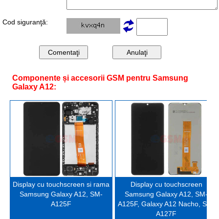
Cod siguranţă:
Componente și accesorii GSM pentru Samsung
Galaxy A12:
Display cu touchscreen si rama
Display cu touchscreen
Samsung Galaxy A12, SM-
Samsung Galaxy A12, SM-
A125F
A125F, Galaxy A12 Nacho, SM-
A127F