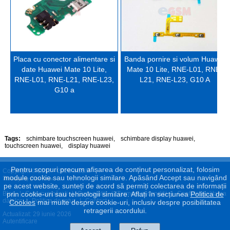
Placa cu conector alimentare si
Banda pornire si volum Huawei
date Huawei Mate 10 Lite,
Mate 10 Lite, RNE-L01, RNE-
RNE-L01, RNE-L21, RNE-L23,
L21, RNE-L23, G10 A
G10 a
Tags:
schimbare touchscreen huawei
,
schimbare display huawei
,
touchscreen huawei
,
display huawei
Pentru scopuri precum afișarea de conținut personalizat, folosim
Copyright © 2017 - 2026 eGSM
module cookie sau tehnologii similare. Apăsând Accept sau navigând
pe acest website, sunteți de acord să permiți colectarea de informații
prin cookie-uri sau tehnologii similare. Aflați în secțiunea
Politica de
Blog
|
Cum cumpăraţi
|
Cum plătiţi
|
Termeni şi condiţii
|
Confidenţialitatea
datelor
|
Politica de retur
|
Contact
Cookies
mai multe despre cookie-uri, inclusiv despre posibilitatea
retragerii acordului.
Actualizat: 29 iunie 2026
Autentificare