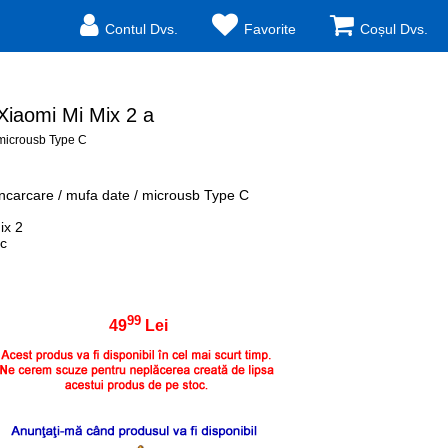
Contul Dvs.
Favorite
Coșul Dvs.
 Xiaomi Mi Mix 2 a
 microusb Type C
Incarcare / mufa date / microusb Type C
ix 2
ic
99
49
Lei