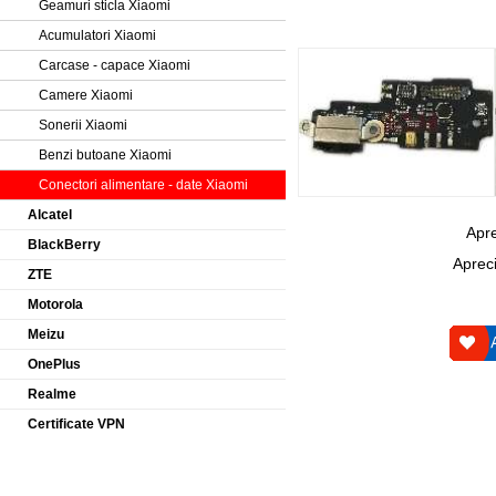
Geamuri sticla Xiaomi
Acumulatori Xiaomi
Carcase - capace Xiaomi
Camere Xiaomi
Sonerii Xiaomi
Benzi butoane Xiaomi
Conectori alimentare - date Xiaomi
Alcatel
Apre
BlackBerry
Apreci
ZTE
Motorola
Meizu
OnePlus
Realme
Certificate VPN