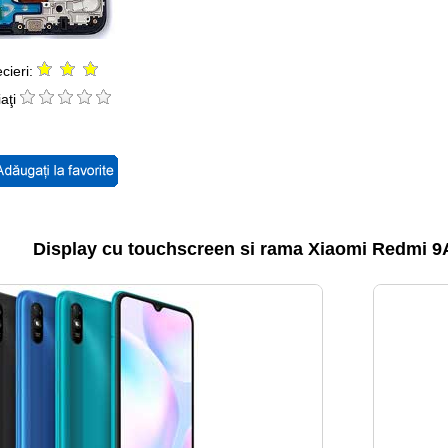
cieri:
aţi
Display cu touchscreen si rama Xiaomi Redmi 9A