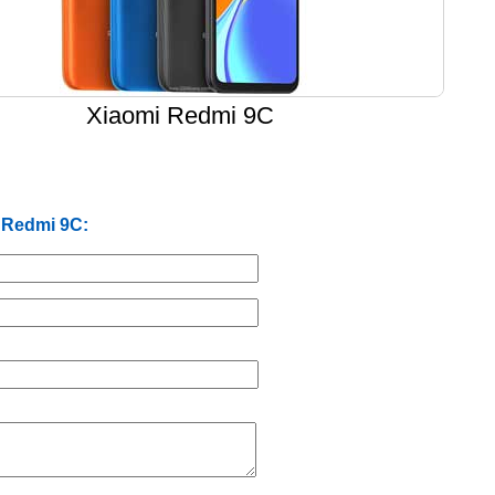
Xiaomi Redmi 9C
 Redmi 9C: