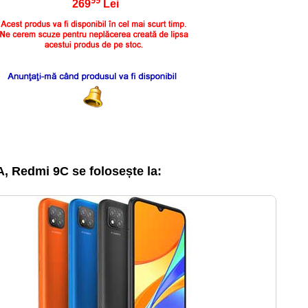
99
269
Lei
, Redmi 9C se folosește la: