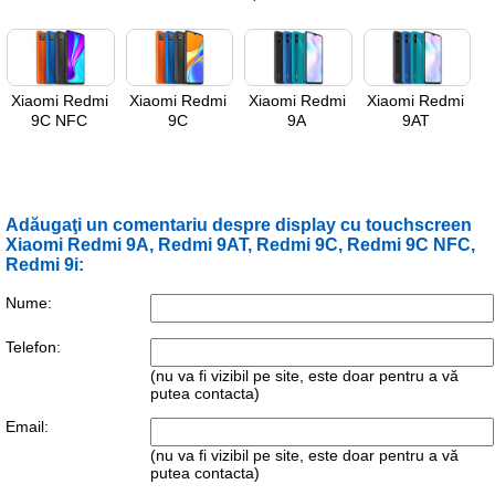
Xiaomi Redmi
Xiaomi Redmi
Xiaomi Redmi
Xiaomi Redmi
9C NFC
9C
9A
9AT
Adăugaţi un comentariu despre display cu touchscreen
Xiaomi Redmi 9A, Redmi 9AT, Redmi 9C, Redmi 9C NFC,
Redmi 9i:
Nume:
Telefon:
(nu va fi vizibil pe site, este doar pentru a vă
putea contacta)
Email:
(nu va fi vizibil pe site, este doar pentru a vă
putea contacta)