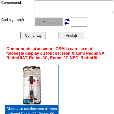
Comentariul:
Cod siguranţă:
Componente și accesorii GSM la care se mai
folosește display cu touchscreen Xiaomi Redmi 9A,
Redmi 9AT, Redmi 9C, Redmi 9C NFC, Redmi 9i:
Display cu touchscreen si rama
Xiaomi Redmi 9A, Redmi 9C