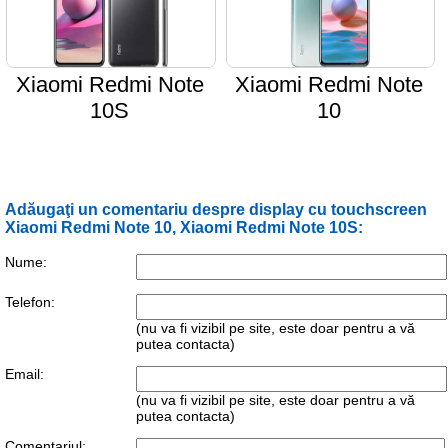
Xiaomi Redmi Note
Xiaomi Redmi Note
10S
10
Adăugaţi un comentariu despre display cu touchscreen
Xiaomi Redmi Note 10, Xiaomi Redmi Note 10S:
Nume:
Telefon:
(nu va fi vizibil pe site, este doar pentru a vă
putea contacta)
Email:
(nu va fi vizibil pe site, este doar pentru a vă
putea contacta)
Comentariul: