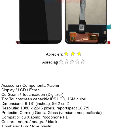
Aprecieri:
Apreciaţi
Accesoriu / Componenta Xiaomi
Display / LCD / Ecran
Cu Geam / Touchscreen (Digitizer)
Tip: Touchscreen capacitiv IPS LCD, 16M culori
Dimensiune: 6.18" (inches), 96.2 cm2
Rezolutie: 1080 x 2246 pixels, raportspect 18.7:9
Protectie: Corning Gorilla Glass (versiune nespecificata)
Compatibil cu Xiaomi: Pocophone F1
Culoare: negru / neagra / black
Tipmbalaj: Bulk / folie plastic