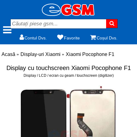
Contul Dvs.
Favorite
Coșul Dvs.
Acasă
Display-uri Xiaomi
Xiaomi Pocophone F1
Display cu touchscreen Xiaomi Pocophone F1
Display / LCD / ecran cu geam / touchscreen (digitizer)