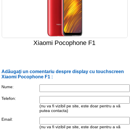
Xiaomi Pocophone F1
Adăugaţi un comentariu despre display cu touchscreen
Xiaomi Pocophone F1 :
Nume:
Telefon:
(nu va fi vizibil pe site, este doar pentru a vă
putea contacta)
Email:
(nu va fi vizibil pe site, este doar pentru a vă