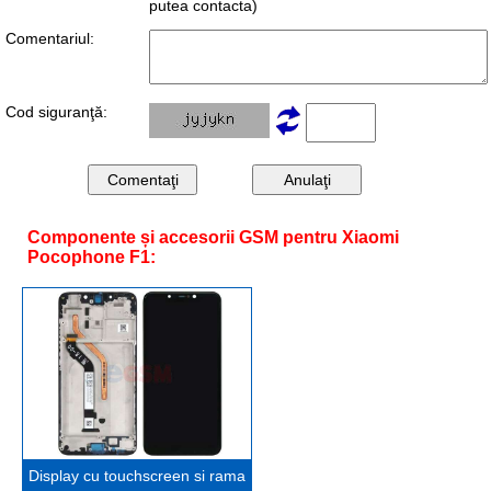
putea contacta)
Comentariul:
Cod siguranţă:
Componente și accesorii GSM pentru Xiaomi
Pocophone F1:
Display cu touchscreen si rama