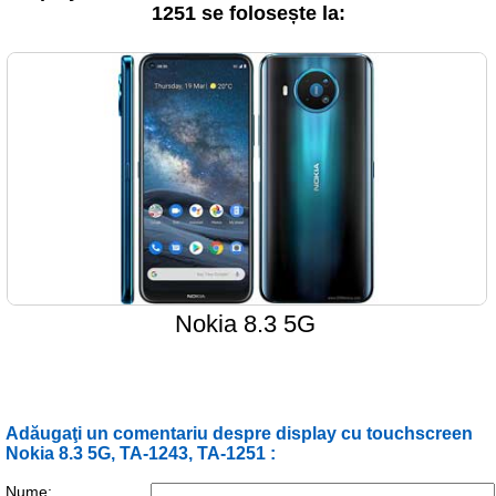
1251 se folosește la:
Nokia 8.3 5G
Adăugaţi un comentariu despre display cu touchscreen
Nokia 8.3 5G, TA-1243, TA-1251 :
Nume: