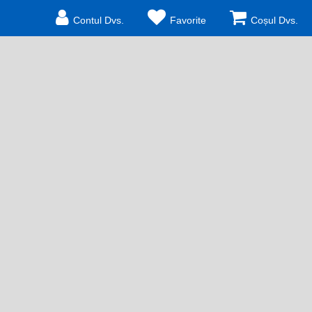
Contul Dvs.
Favorite
Coșul Dvs.