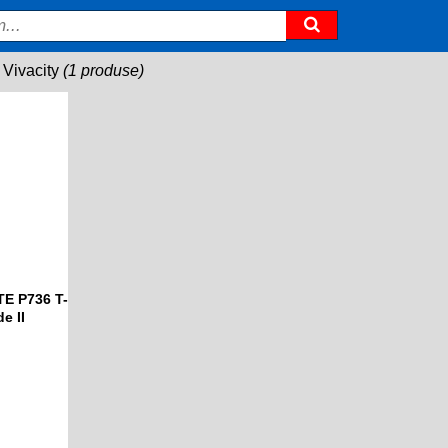
 Vivacity
(1 produse)
TE P736 T-
e II