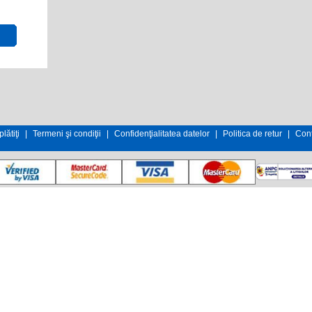
lătiţi
|
Termeni şi condiţii
|
Confidenţialitatea datelor
|
Politica de retur
|
Cont