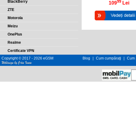
99
BlackBerry
109
Lei
ZTE
Motorola
Meizu
OnePlus
Realme
Certificate VPN
Copyright © 2017 - 2026 eGSM
Blog
|
Cum cumpăraţi
|
Cum p