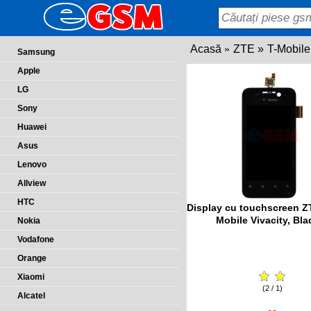
Acasă
ZTE
T-Mobile
Samsung
Apple
LG
Sony
Huawei
Asus
Lenovo
Allview
HTC
Display cu touchscreen Z
Mobile Vivacity, Blad
Nokia
Vodafone
Orange
Xiaomi
(2 / 1)
Alcatel