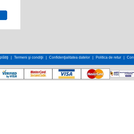
lătiţi
|
Termeni şi condiţii
|
Confidenţialitatea datelor
|
Politica de retur
|
Cont