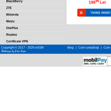
99
BlackBerry
199
Lei
ZTE
Motorola
Meizu
OnePlus
Realme
Certificate VPN
Copyright © 2017 - 2026 eGSM
Blog
|
Cum cumpăraţi
|
Cum p