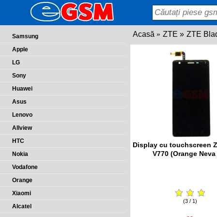
Acasă
ZTE
ZTE Bla
Samsung
Apple
LG
Sony
Huawei
Asus
Lenovo
Allview
HTC
Display cu touchscreen 
V770 (Orange Neva 
Nokia
Vodafone
Orange
Xiaomi
(3 / 1)
Alcatel