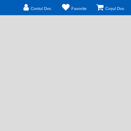
Contul Dvs.
Favorite
Coșul Dvs.