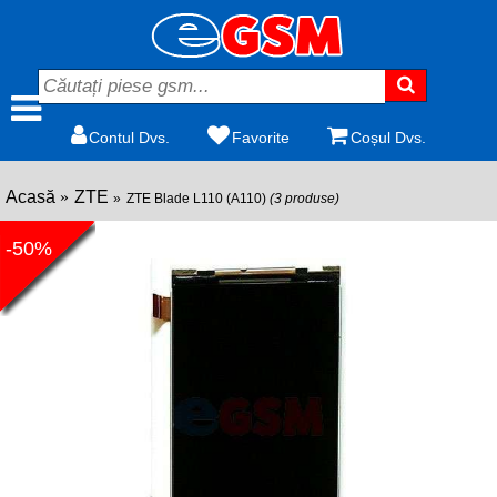
Contul Dvs.
Favorite
Coșul Dvs.
Acasă
ZTE
ZTE Blade L110 (A110)
(3 produse)
-50%