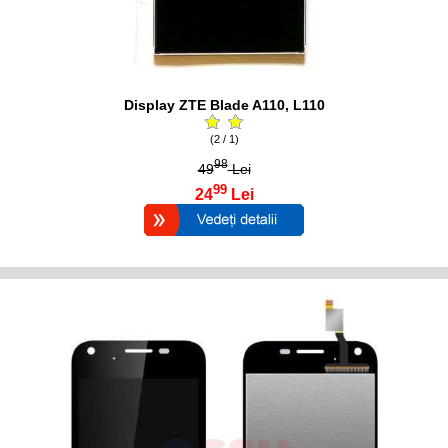
Display ZTE Blade A110, L110
(2 / 1)
98
49
Lei
99
24
Lei