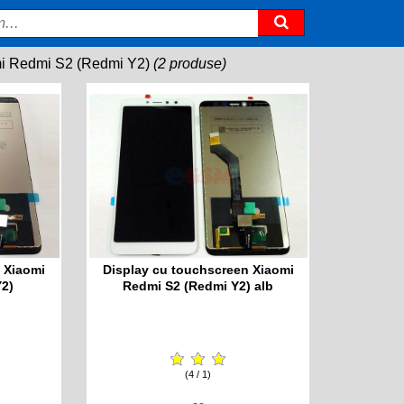
i Redmi S2 (Redmi Y2)
(2 produse)
 Xiaomi
Display cu touchscreen Xiaomi
Y2)
Redmi S2 (Redmi Y2) alb
(4 / 1)