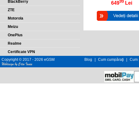
99
BlackBerry
649
Lei
ZTE
Motorola
Meizu
OnePlus
Realme
Certificate VPN
Copyright © 2017 - 2026 eGSM
Blog
|
Cum cumpăraţi
|
Cum p