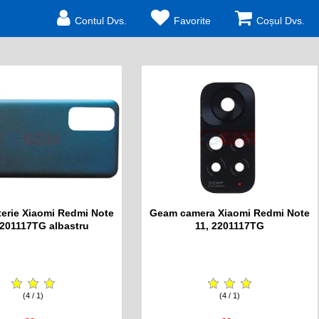
Contul Dvs.
Favorite
Coșul Dvs.
erie Xiaomi Redmi Note
Geam camera Xiaomi Redmi Note
2201117TG albastru
11, 2201117TG
(4 / 1)
(4 / 1)