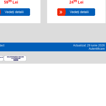
99
99
59
Lei
24
Lei
act
Actualizat: 29 iunie 2026
Autentificare