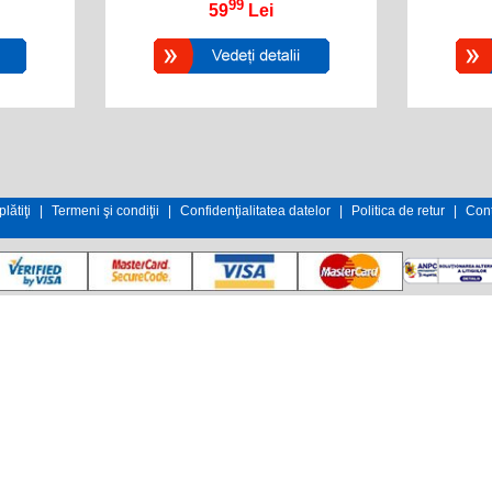
99
59
Lei
lătiţi
|
Termeni şi condiţii
|
Confidenţialitatea datelor
|
Politica de retur
|
Cont