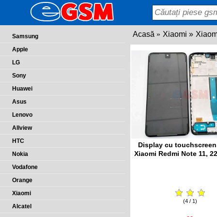
Acasă
Xiaomi
Xiaom
Samsung
Apple
LG
Sony
Huawei
Asus
Lenovo
Allview
HTC
Display cu touchscreen
Xiaomi Redmi Note 11, 
Nokia
Vodafone
Orange
Xiaomi
(4 / 1)
Alcatel