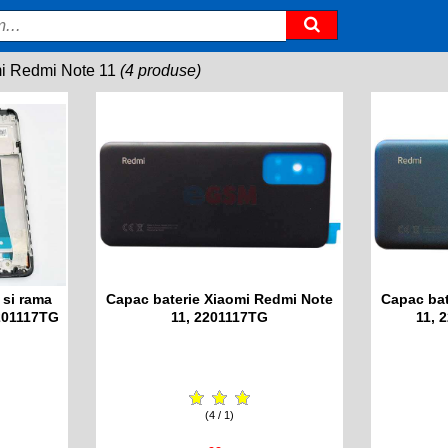
i Redmi Note 11
(4 produse)
 si rama
Capac baterie Xiaomi Redmi Note
Capac bat
2201117TG
11, 2201117TG
11, 
(4 / 1)