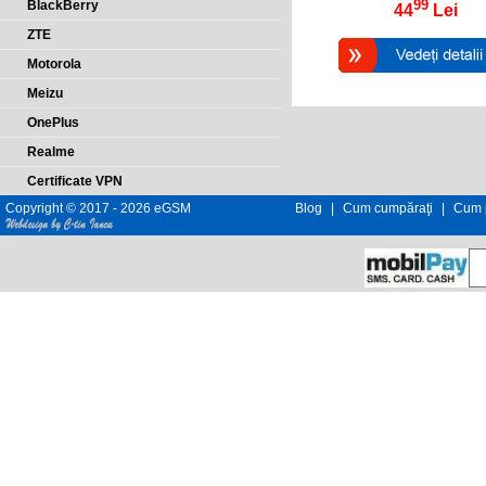
99
BlackBerry
44
Lei
ZTE
Motorola
Meizu
OnePlus
Realme
Certificate VPN
Copyright © 2017 - 2026 eGSM
Blog
|
Cum cumpăraţi
|
Cum p