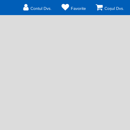
Contul Dvs.
Favorite
Coșul Dvs.