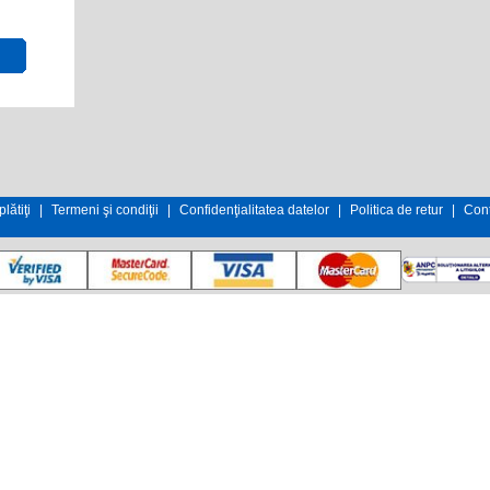
lătiţi
|
Termeni şi condiţii
|
Confidenţialitatea datelor
|
Politica de retur
|
Cont