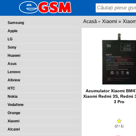
Acasă
Xiaomi
Xiaom
Samsung
Apple
LG
Sony
Huawei
Asus
Lenovo
Allview
HTC
Acumulator Xiaomi BM4
Xiaomi Redmi 3S, Redmi 
Nokia
3 Pro
Vodafone
Orange
Xiaomi
(2 / 1)
Alcatel