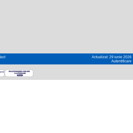
act
Actualizat: 29 iunie 2026
Autentificare