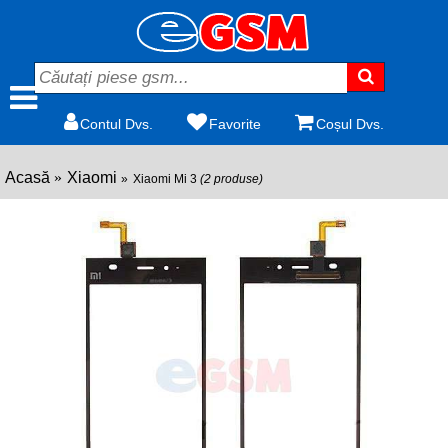
Contul Dvs.
Favorite
Coșul Dvs.
Acasă
Xiaomi
Xiaomi Mi 3
(2 produse)