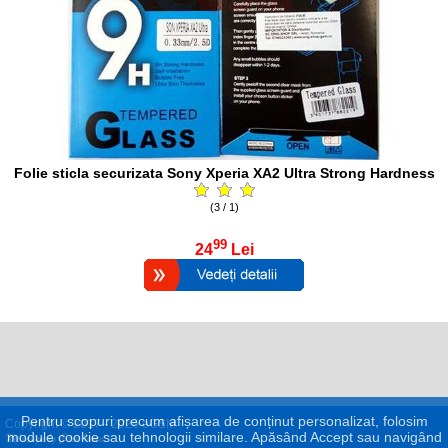
Folie sticla securizata Sony Xperia XA2 Ultra Strong Hardness
(3 / 1)
99
24
Lei
Pentru scopuri precum afișarea de conținut personalizat, folosim
Copyright © 2017 - 2026 eGSM
module cookie sau tehnologii similare. Apăsând Accept sau navigând