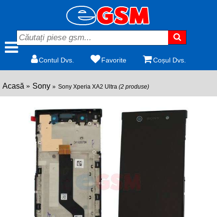
Contul Dvs.
Favorite
Coșul Dvs.
Acasă
Sony
Sony Xperia XA2 Ultra
(2 produse)