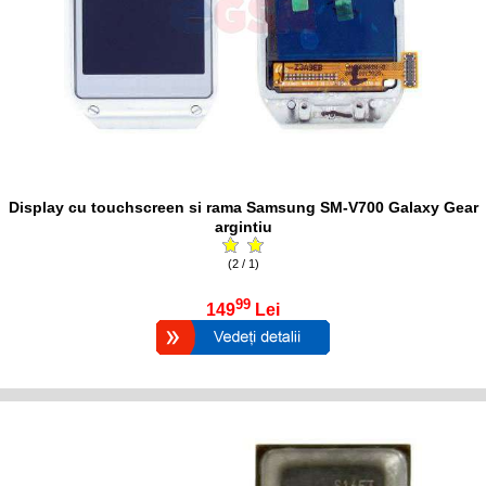
Display cu touchscreen si rama Samsung SM-V700 Galaxy Gear
argintiu
(2 / 1)
99
149
Lei