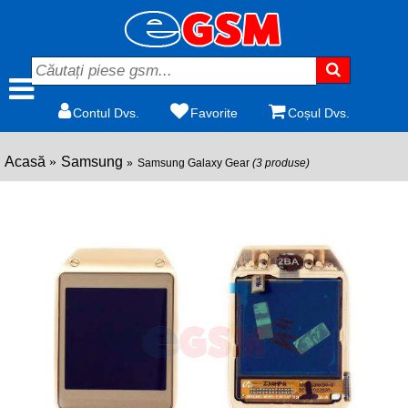
Contul Dvs.
Favorite
Coșul Dvs.
Acasă
Samsung
Samsung Galaxy Gear
(3 produse)