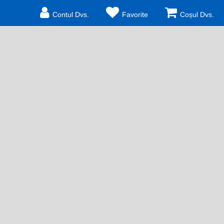
Contul Dvs.
Favorite
Coșul Dvs.