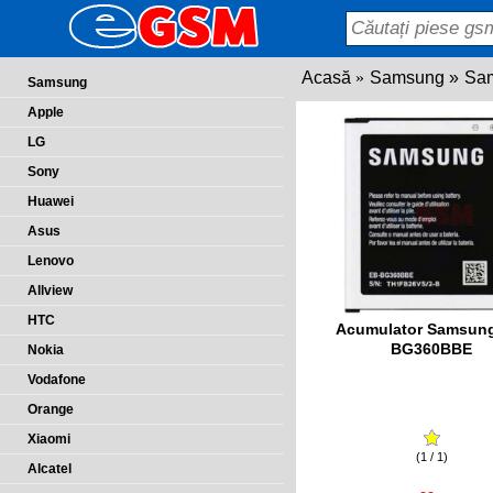
Acasă
Samsung
Sam
Samsung
Apple
LG
Sony
Huawei
Asus
Lenovo
Allview
HTC
Acumulator Samsun
BG360BBE
Nokia
Vodafone
Orange
Xiaomi
(1 / 1)
Alcatel