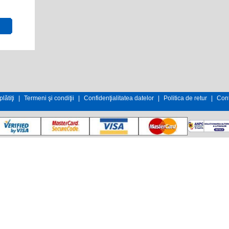
lătiţi
|
Termeni şi condiţii
|
Confidenţialitatea datelor
|
Politica de retur
|
Cont