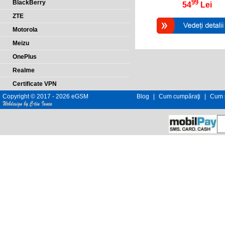
99
BlackBerry
54
Lei
ZTE
Motorola
Meizu
OnePlus
Realme
Certificate VPN
Copyright © 2017 - 2026 eGSM
Blog
|
Cum cumpăraţi
|
Cum p