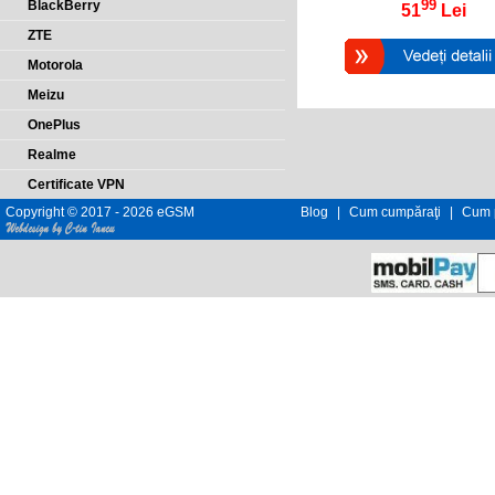
99
BlackBerry
51
Lei
ZTE
Motorola
Meizu
OnePlus
Realme
Certificate VPN
Copyright © 2017 - 2026 eGSM
Blog
|
Cum cumpăraţi
|
Cum p