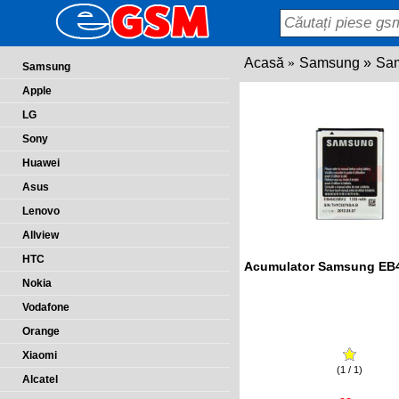
Acasă
Samsung
Sam
Samsung
Apple
LG
Sony
Huawei
Asus
Lenovo
Allview
HTC
Acumulator Samsung EB
Nokia
Vodafone
Orange
Xiaomi
(1 / 1)
Alcatel