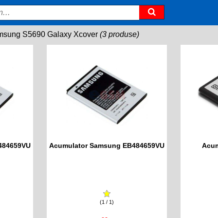
sung S5690 Galaxy Xcover
(3 produse)
484659VU
Acumulator Samsung EB484659VU
Acum
(1 / 1)