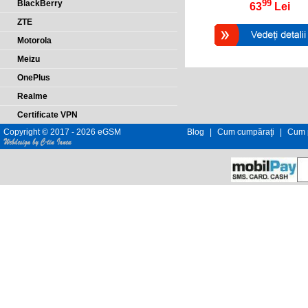
99
BlackBerry
63
Lei
ZTE
Motorola
Meizu
OnePlus
Realme
Certificate VPN
Copyright © 2017 - 2026 eGSM
Blog
|
Cum cumpăraţi
|
Cum p