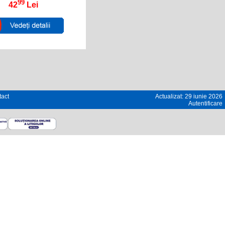
99
42
Lei
act
Actualizat: 29 iunie 2026
Autentificare