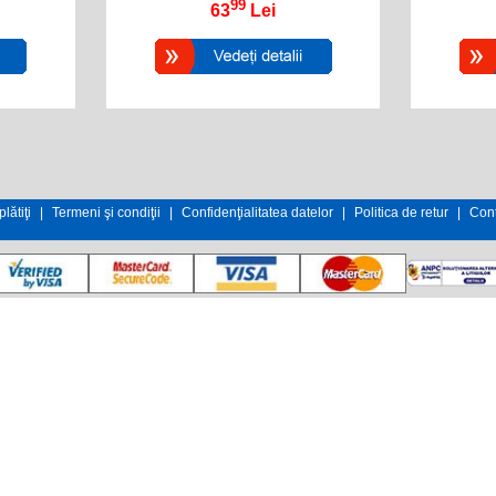
99
63
Lei
lătiţi
|
Termeni şi condiţii
|
Confidenţialitatea datelor
|
Politica de retur
|
Cont