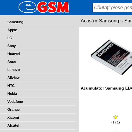
Acasă
Samsung
Sam
Samsung
Apple
LG
Sony
Huawei
Asus
Lenovo
Allview
HTC
Acumulator Samsung EB
Nokia
Vodafone
Orange
Xiaomi
(1 / 1)
Alcatel