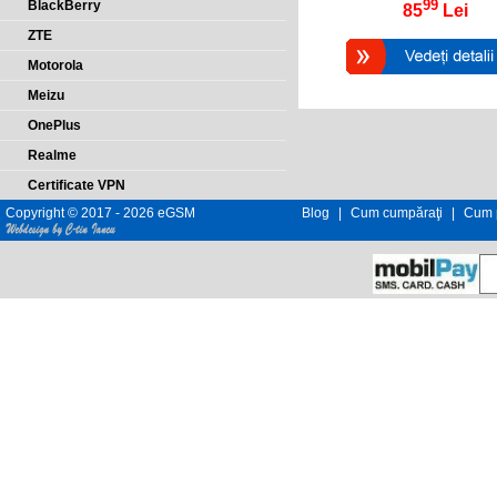
99
BlackBerry
85
Lei
ZTE
Motorola
Meizu
OnePlus
Realme
Certificate VPN
Copyright © 2017 - 2026 eGSM
Blog
|
Cum cumpăraţi
|
Cum p