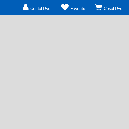
Contul Dvs.
Favorite
Coșul Dvs.