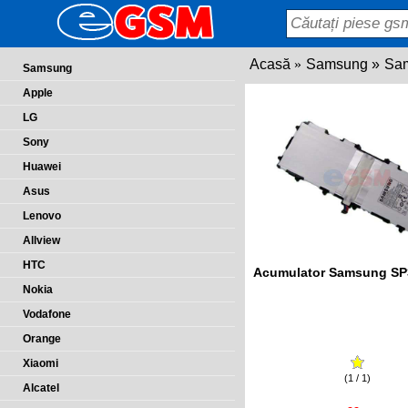
Acasă
Samsung
Sam
Samsung
Apple
LG
Sony
Huawei
Asus
Lenovo
Allview
HTC
Acumulator Samsung S
Nokia
Vodafone
Orange
Xiaomi
(1 / 1)
Alcatel