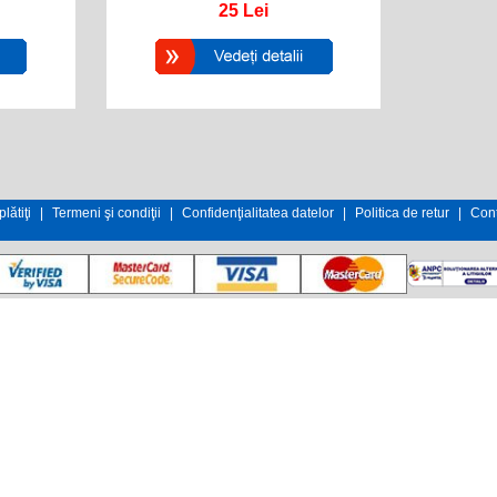
25
Lei
lătiţi
|
Termeni şi condiţii
|
Confidenţialitatea datelor
|
Politica de retur
|
Cont