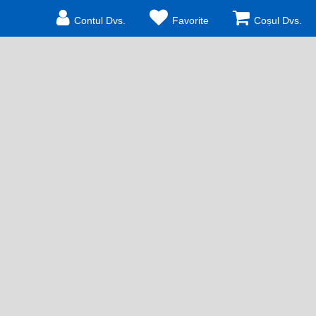
Contul Dvs.
Favorite
Coșul Dvs.