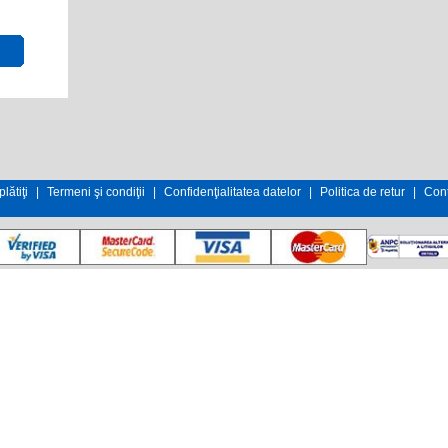
lătiţi
|
Termeni şi condiţii
|
Confidenţialitatea datelor
|
Politica de retur
|
Cont