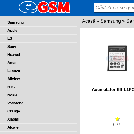
Acasă
Samsung
Sam
Samsung
Apple
LG
Sony
Huawei
Asus
Lenovo
Allview
HTC
Acumulator EB-L1F
Nokia
Vodafone
Orange
Xiaomi
(1 / 1)
Alcatel