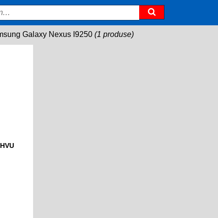
sung Galaxy Nexus I9250
(1 produse)
2HVU