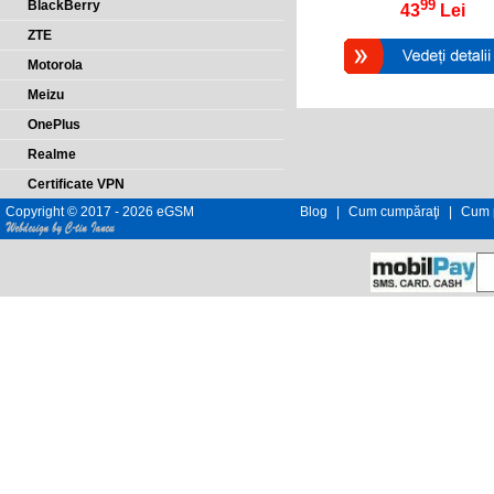
99
BlackBerry
43
Lei
ZTE
Motorola
Meizu
OnePlus
Realme
Certificate VPN
Copyright © 2017 - 2026 eGSM
Blog
|
Cum cumpăraţi
|
Cum p