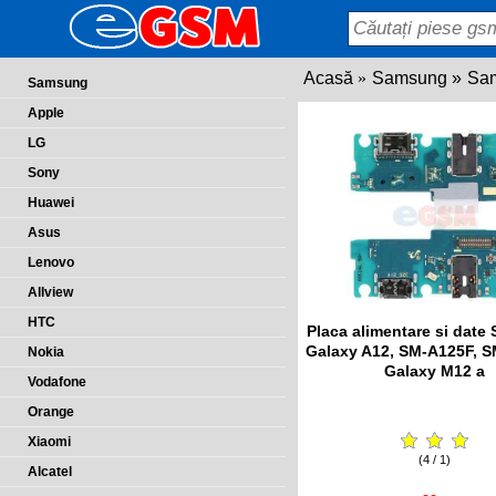
Acasă
Samsung
Sa
Samsung
Apple
LG
Sony
Huawei
Asus
Lenovo
Allview
HTC
Placa alimentare si dat
Galaxy A12, SM-A125F, 
Nokia
Galaxy M12 a
Vodafone
Orange
Xiaomi
(4 / 1)
Alcatel