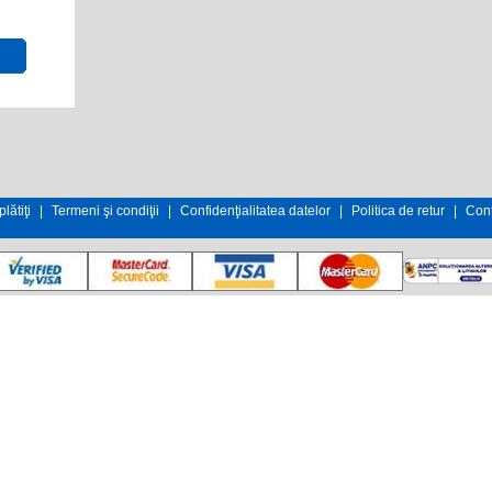
lătiţi
|
Termeni şi condiţii
|
Confidenţialitatea datelor
|
Politica de retur
|
Cont