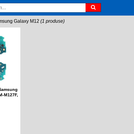
msung Galaxy M12
(1 produse)
e Samsung
SM-M127F,