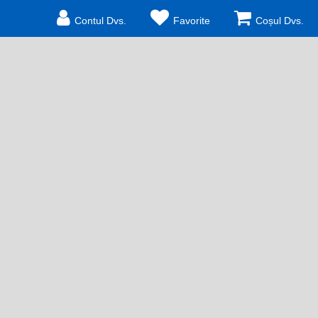
Contul Dvs.
Favorite
Coșul Dvs.