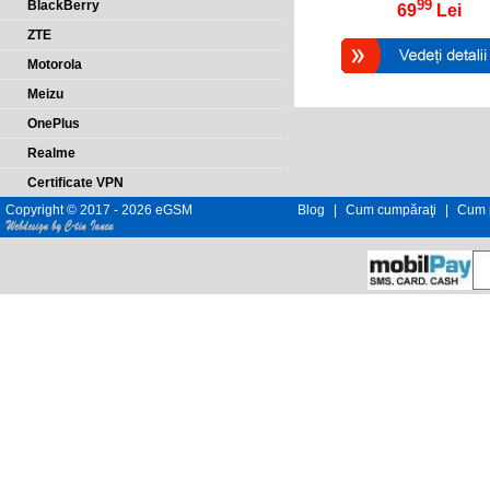
99
BlackBerry
69
Lei
ZTE
Motorola
Meizu
OnePlus
Realme
Certificate VPN
Copyright © 2017 - 2026 eGSM
Blog
|
Cum cumpăraţi
|
Cum p