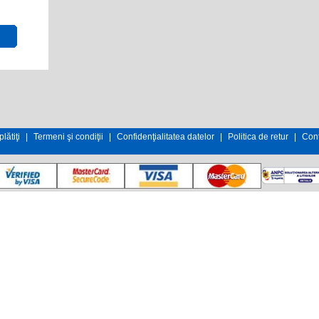
lătiţi
|
Termeni şi condiţii
|
Confidenţialitatea datelor
|
Politica de retur
|
Cont