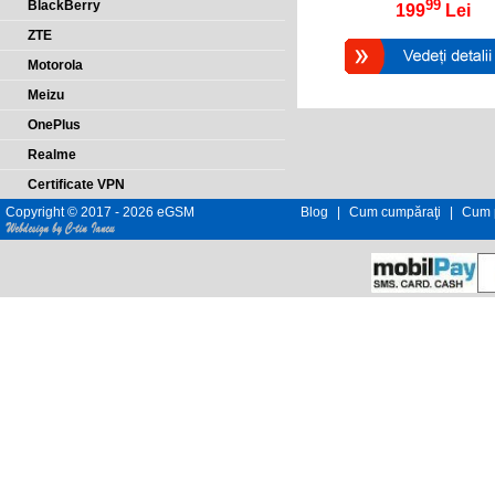
99
BlackBerry
199
Lei
ZTE
Motorola
Meizu
OnePlus
Realme
Certificate VPN
Copyright © 2017 - 2026 eGSM
Blog
|
Cum cumpăraţi
|
Cum p