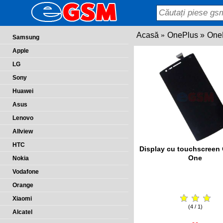
Acasă
OnePlus
One
Samsung
Apple
LG
Sony
Huawei
Asus
Lenovo
Allview
HTC
Display cu touchscreen
One
Nokia
Vodafone
Orange
Xiaomi
(4 / 1)
Alcatel