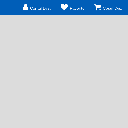
Contul Dvs.
Favorite
Coșul Dvs.