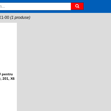
X1-00
(1 produse)
J pentru
, 201, X6