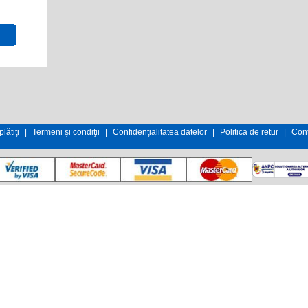
lătiţi
|
Termeni şi condiţii
|
Confidenţialitatea datelor
|
Politica de retur
|
Cont