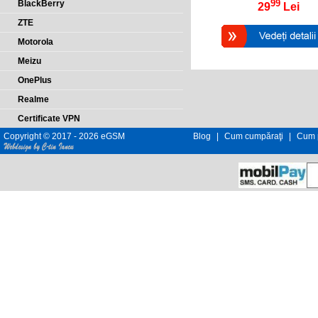
99
BlackBerry
29
Lei
ZTE
Motorola
Meizu
OnePlus
Realme
Certificate VPN
Copyright © 2017 - 2026 eGSM
Blog
|
Cum cumpăraţi
|
Cum p