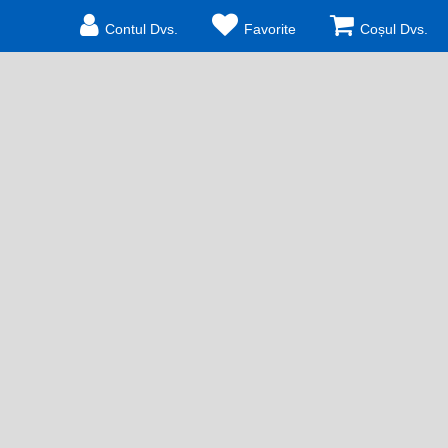
Contul Dvs.
Favorite
Coșul Dvs.