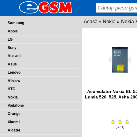
Acasă
Nokia
Nokia 
Samsung
Apple
LG
Sony
Huawei
Asus
Lenovo
Allview
HTC
Acumulator Nokia BL-5
Lumia 520, 525, Asha 200
Nokia
Vodafone
Orange
Xiaomi
(3 / 1)
Alcatel