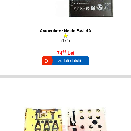
Acumulator Nokia BV-L4A
(1 / 1)
99
74
Lei