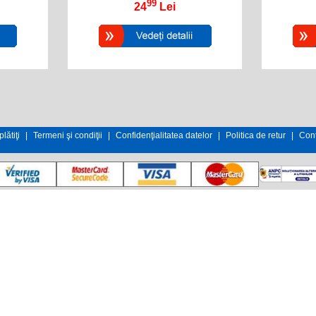
99
24
Lei
lătiţi
|
Termeni şi condiţii
|
Confidenţialitatea datelor
|
Politica de retur
|
Cont