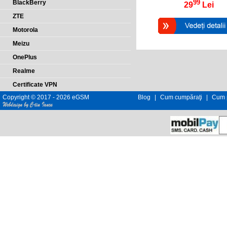
99
BlackBerry
29
Lei
ZTE
Motorola
Meizu
OnePlus
Realme
Certificate VPN
Copyright © 2017 - 2026 eGSM
Blog
|
Cum cumpăraţi
|
Cum p