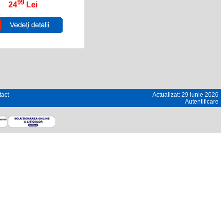
99
24
Lei
act
Actualizat: 29 iunie 2026
Autentificare