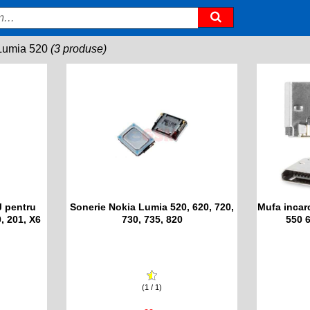
Lumia 520
(3 produse)
J pentru
Sonerie Nokia Lumia 520, 620, 720,
Mufa incar
, 201, X6
730, 735, 820
550 
(1 / 1)