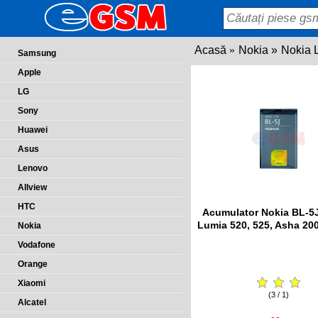
Acasă
Nokia
Nokia 
Samsung
Apple
LG
Sony
Huawei
Asus
Lenovo
Allview
HTC
Acumulator Nokia BL-5
Lumia 520, 525, Asha 200
Nokia
Vodafone
Orange
Xiaomi
(3 / 1)
Alcatel