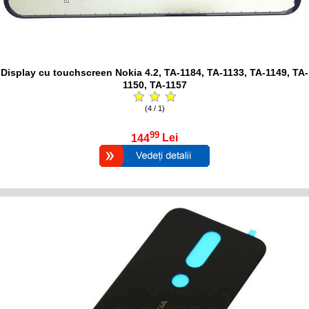
Display cu touchscreen Nokia 4.2, TA-1184, TA-1133, TA-1149, TA-
1150, TA-1157
(4 / 1)
99
144
Lei