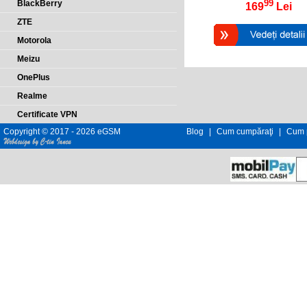
99
BlackBerry
169
Lei
ZTE
Motorola
Meizu
OnePlus
Realme
Certificate VPN
Copyright © 2017 - 2026 eGSM
Blog
|
Cum cumpăraţi
|
Cum p