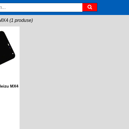
 MX4
(1 produse)
Meizu MX4