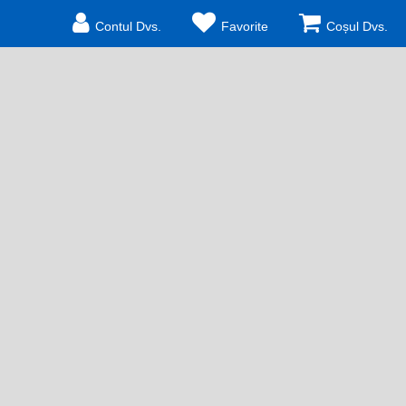
Contul Dvs.
Favorite
Coșul Dvs.