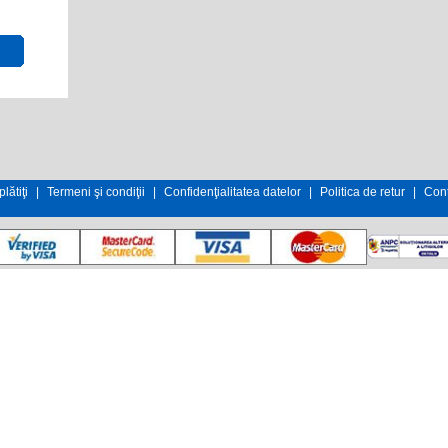
lătiţi
|
Termeni şi condiţii
|
Confidenţialitatea datelor
|
Politica de retur
|
Cont