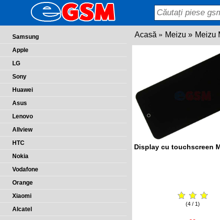
Acasă
Meizu
Meizu
Samsung
Apple
LG
Sony
Huawei
Asus
Lenovo
Allview
HTC
Display cu touchscreen 
Nokia
Vodafone
Orange
Xiaomi
(4 / 1)
Alcatel