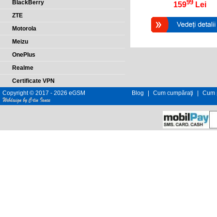
99
BlackBerry
159
Lei
ZTE
Motorola
Meizu
OnePlus
Realme
Certificate VPN
Copyright © 2017 - 2026 eGSM
Blog
|
Cum cumpăraţi
|
Cum p