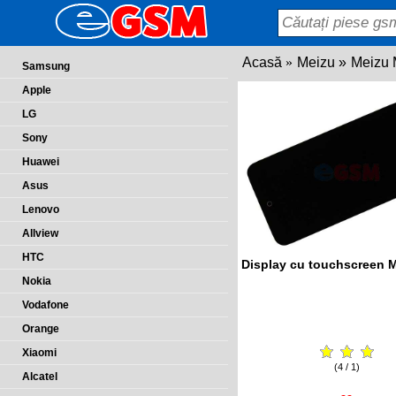
Acasă
Meizu
Meizu
Samsung
Apple
LG
Sony
Huawei
Asus
Lenovo
Allview
HTC
Display cu touchscreen 
Nokia
Vodafone
Orange
Xiaomi
(4 / 1)
Alcatel