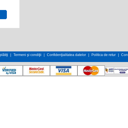
lătiţi
|
Termeni şi condiţii
|
Confidenţialitatea datelor
|
Politica de retur
|
Cont