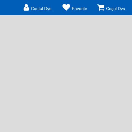
Contul Dvs.
Favorite
Coșul Dvs.