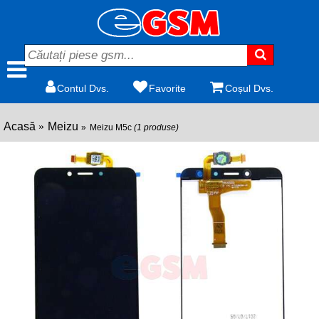
Contul Dvs.
Favorite
Coșul Dvs.
Acasă
Meizu
Meizu M5c
(1 produse)