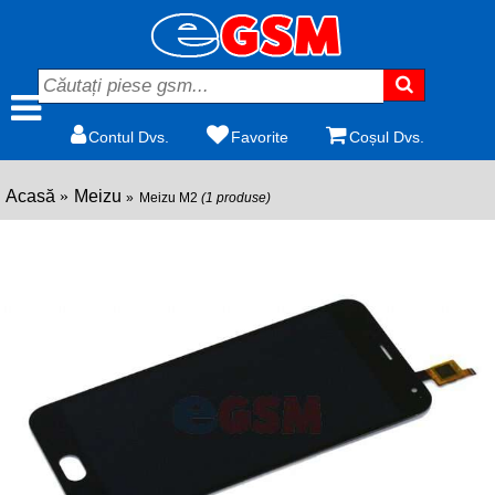
Contul Dvs.
Favorite
Coșul Dvs.
Acasă
Meizu
Meizu M2
(1 produse)