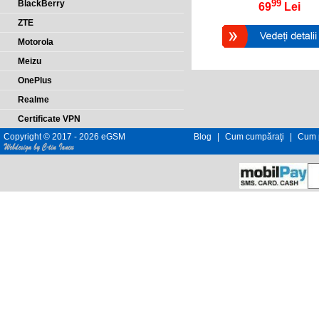
99
BlackBerry
69
Lei
ZTE
Motorola
Meizu
OnePlus
Realme
Certificate VPN
Copyright © 2017 - 2026 eGSM
Blog
|
Cum cumpăraţi
|
Cum p