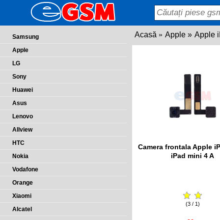
Acasă
Apple
Apple 
Samsung
Apple
LG
Sony
Huawei
Asus
Lenovo
Allview
HTC
Camera frontala Apple iP
iPad mini 4 A
Nokia
Vodafone
Orange
Xiaomi
(3 / 1)
Alcatel