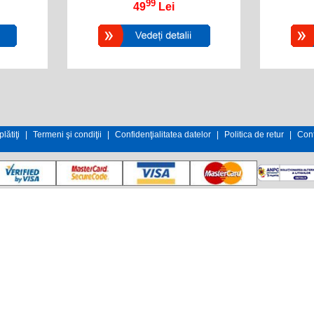
99
49
Lei
lătiţi
|
Termeni şi condiţii
|
Confidenţialitatea datelor
|
Politica de retur
|
Cont