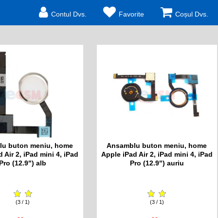
Contul Dvs.
Favorite
Coșul Dvs.
u buton meniu, home
Ansamblu buton meniu, home
 Air 2, iPad mini 4, iPad
Apple iPad Air 2, iPad mini 4, iPad
Pro (12.9") alb
Pro (12.9") auriu
(3 / 1)
(3 / 1)