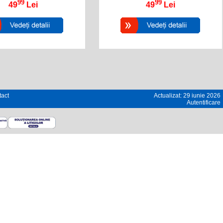
99
99
49
Lei
49
Lei
act
Actualizat: 29 iunie 2026
Autentificare