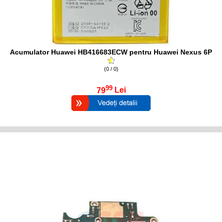
Acumulator Huawei HB416683ECW pentru Huawei Nexus 6P
(0 / 0)
99
79
Lei