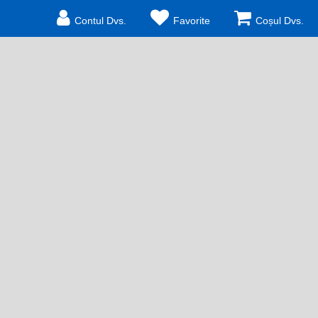
Contul Dvs.
Favorite
Coșul Dvs.