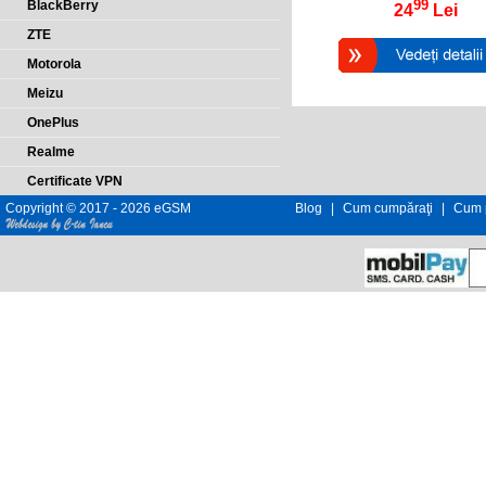
99
BlackBerry
24
Lei
ZTE
Motorola
Meizu
OnePlus
Realme
Certificate VPN
Copyright © 2017 - 2026 eGSM
Blog
|
Cum cumpăraţi
|
Cum p