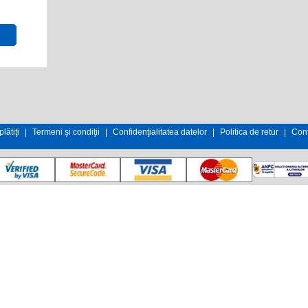
lătiţi
|
Termeni şi condiţii
|
Confidenţialitatea datelor
|
Politica de retur
|
Cont