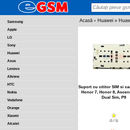
Acasă
Huawei
Huaw
Samsung
Apple
LG
Sony
Huawei
Asus
Lenovo
Allview
HTC
Suport cu cititor SIM si c
Honor 7, Honor 8, Ascen
Nokia
Dual Sim, P9
Vodafone
Orange
Xiaomi
(1 / 1)
Alcatel