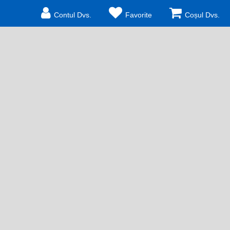
Contul Dvs.
Favorite
Coșul Dvs.