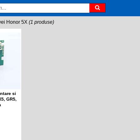
ei Honor 5X
(1 produse)
ntare si
X5, GR5,
a