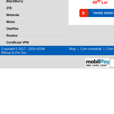
99
BlackBerry
49
Lei
ZTE
Motorola
Meizu
OnePlus
Realme
Certificate VPN
Copyright © 2017 - 2026 eGSM
Blog
|
Cum cumpăraţi
|
Cum p