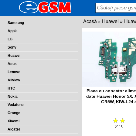
Acasă
Huawei
Huaw
Samsung
Apple
LG
Sony
Huawei
Asus
Lenovo
Allview
HTC
Placa cu conector alime
date Huawei Honor 5X, 
Nokia
GR5W, KIW-L24 
Vodafone
Orange
Xiaomi
(2 / 1)
Alcatel