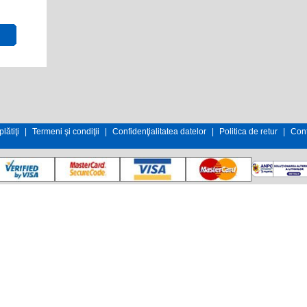
lătiţi
|
Termeni şi condiţii
|
Confidenţialitatea datelor
|
Politica de retur
|
Cont