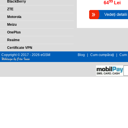
99
BlackBerry
64
Lei
ZTE
Motorola
Meizu
OnePlus
Realme
Certificate VPN
Copyright © 2017 - 2026 eGSM
Blog
|
Cum cumpăraţi
|
Cum p