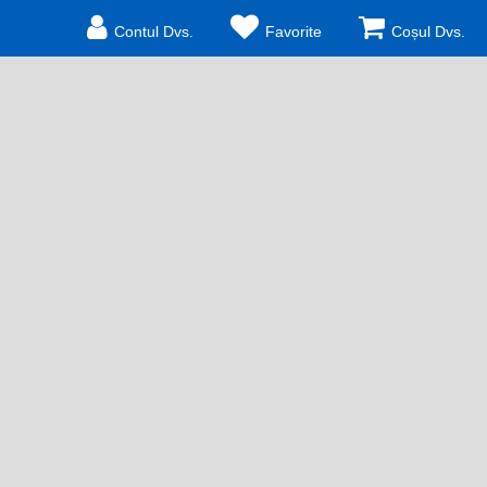
Contul Dvs.
Favorite
Coșul Dvs.