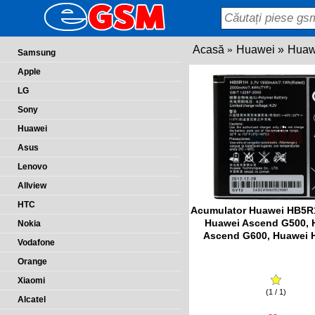
Acasă
Huawei
Huaw
Samsung
Apple
LG
Sony
Huawei
Asus
Lenovo
Allview
HTC
Acumulator Huawei HB5R
Huawei Ascend G500, 
Nokia
Ascend G600, Huawei 
Vodafone
Orange
Xiaomi
(1 / 1)
Alcatel