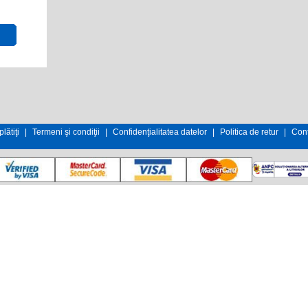
lătiţi
|
Termeni şi condiţii
|
Confidenţialitatea datelor
|
Politica de retur
|
Cont