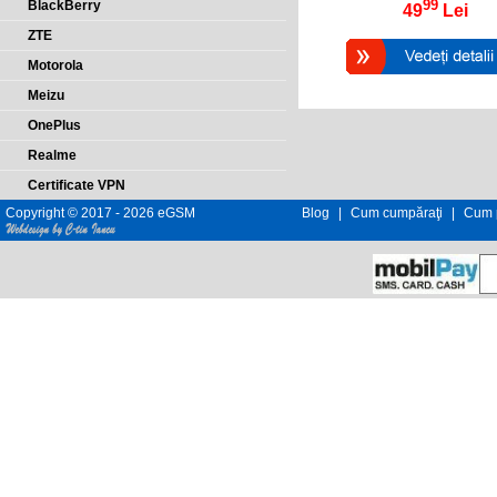
99
BlackBerry
49
Lei
ZTE
Motorola
Meizu
OnePlus
Realme
Certificate VPN
Copyright © 2017 - 2026 eGSM
Blog
|
Cum cumpăraţi
|
Cum p