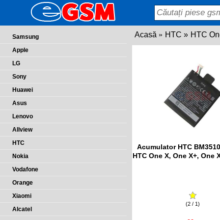
Acasă
HTC
HTC On
Samsung
Apple
LG
Sony
Huawei
Asus
Lenovo
Allview
HTC
Acumulator HTC BM3510
HTC One X, One X+, One 
Nokia
Vodafone
Orange
Xiaomi
(2 / 1)
Alcatel