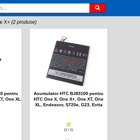
e X+
(2 produse)
0 pentru
Acumulator HTC BJ83100 pentru
XT, One XL
HTC One X, One X+, One XT, One
XL, Endeavor, S720e, G23, Evita
(2 / 1)