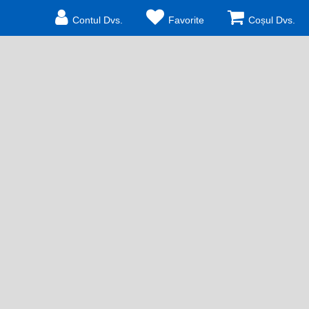
Contul Dvs.
Favorite
Coșul Dvs.