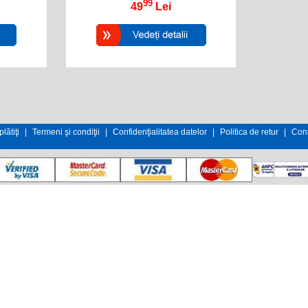
99
49
Lei
lătiţi
|
Termeni şi condiţii
|
Confidenţialitatea datelor
|
Politica de retur
|
Cont