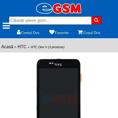
Contul Dvs.
Favorite
Coșul Dvs.
Acasă
HTC
HTC One V
(3 produse)