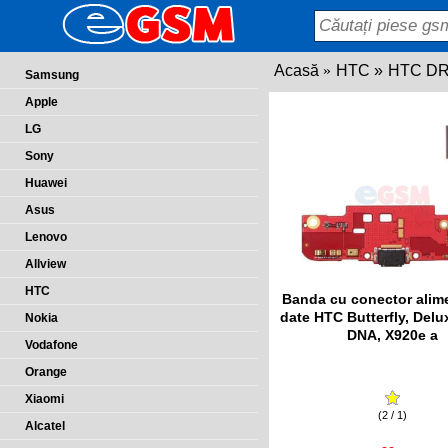
Acasă
HTC
HTC D
Samsung
Apple
LG
Sony
Huawei
Asus
Lenovo
Allview
HTC
Banda cu conector alime
date HTC Butterfly, Delu
Nokia
DNA, X920e a
Vodafone
Orange
Xiaomi
(2 / 1)
Alcatel