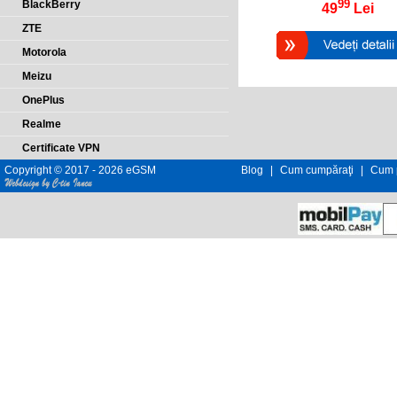
99
BlackBerry
49
Lei
ZTE
Motorola
Meizu
OnePlus
Realme
Certificate VPN
Copyright © 2017 - 2026 eGSM
Blog
|
Cum cumpăraţi
|
Cum p