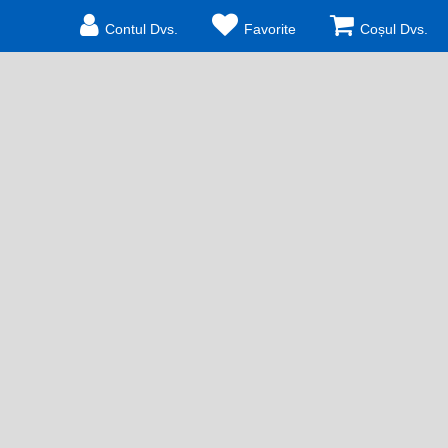
Contul Dvs.
Favorite
Coșul Dvs.