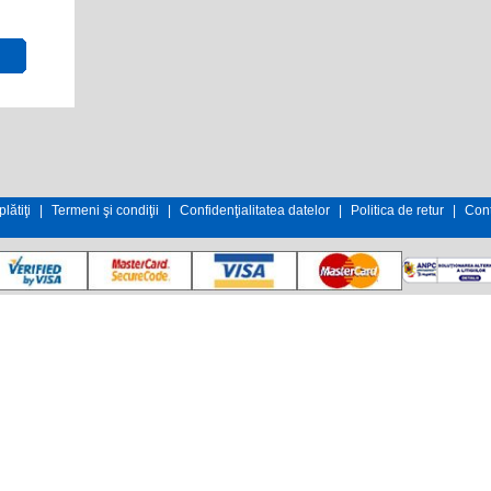
lătiţi
|
Termeni şi condiţii
|
Confidenţialitatea datelor
|
Politica de retur
|
Cont