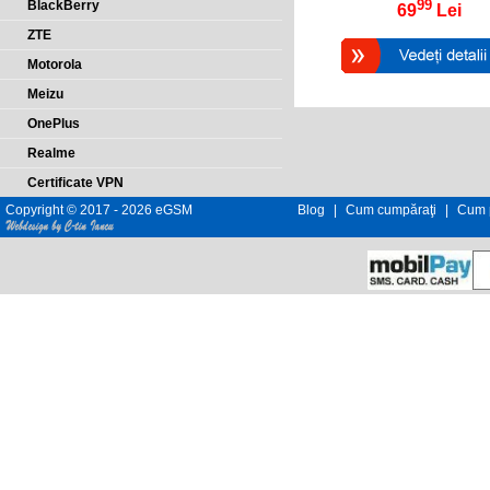
99
BlackBerry
69
Lei
ZTE
Motorola
Meizu
OnePlus
Realme
Certificate VPN
Copyright © 2017 - 2026 eGSM
Blog
|
Cum cumpăraţi
|
Cum p