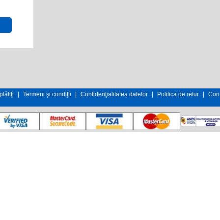
lătiţi
|
Termeni şi condiţii
|
Confidenţialitatea datelor
|
Politica de retur
|
Cont