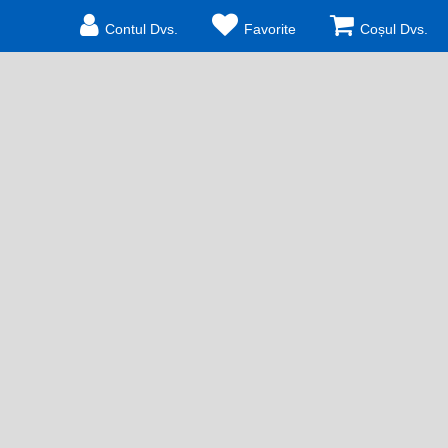
Contul Dvs.
Favorite
Coșul Dvs.