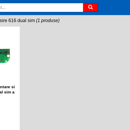
ire 616 dual sim
(1 produse)
ntare si
al sim a