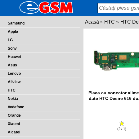
Acasă
HTC
HTC Des
Samsung
Apple
LG
Sony
Huawei
Asus
Lenovo
Allview
HTC
Placa cu conector alime
date HTC Desire 616 du
Nokia
Vodafone
Orange
Xiaomi
(2 / 1)
Alcatel