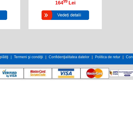
99
164
Lei
lătiţi
|
Termeni şi condiţii
|
Confidenţialitatea datelor
|
Politica de retur
|
Cont