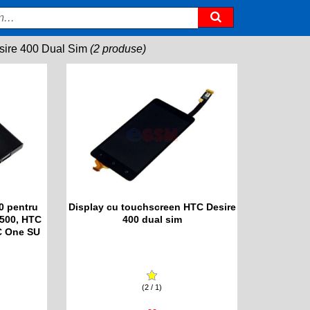
ire 400 Dual Sim
(2 produse)
0 pentru
Display cu touchscreen HTC Desire
 500, HTC
400 dual sim
C One SU
(2 / 1)