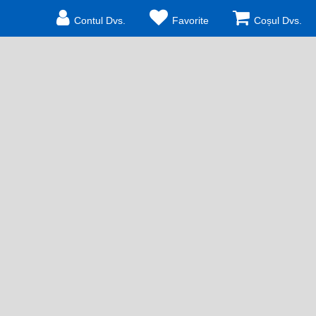
Contul Dvs.
Favorite
Coșul Dvs.