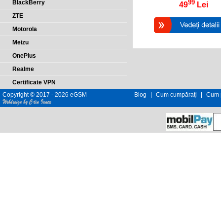
99
BlackBerry
49
Lei
ZTE
Motorola
Meizu
OnePlus
Realme
Certificate VPN
Copyright © 2017 - 2026 eGSM
Blog
|
Cum cumpăraţi
|
Cum p