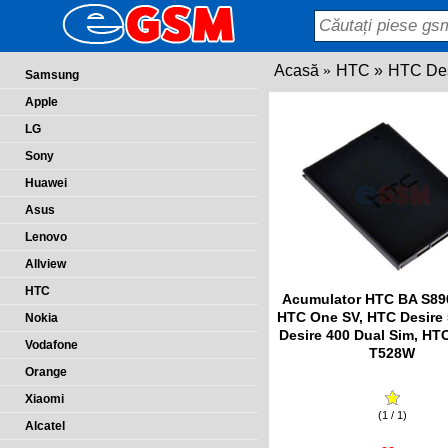
Acasă
HTC
HTC Des
Samsung
Apple
LG
Sony
Huawei
Asus
Lenovo
Allview
HTC
Acumulator HTC BA S89
HTC One SV, HTC Desire
Nokia
Desire 400 Dual Sim, HT
Vodafone
T528W
Orange
Xiaomi
(1 / 1)
Alcatel