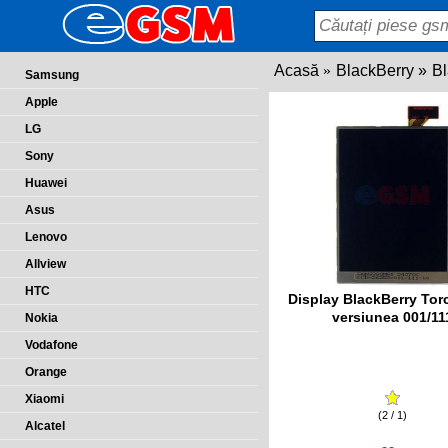
Acasă
BlackBerry
Bl
Samsung
Apple
LG
Sony
Huawei
Asus
Lenovo
Allview
HTC
Display BlackBerry Tor
versiunea 001/11
Nokia
Vodafone
Orange
Xiaomi
(2 / 1)
Alcatel