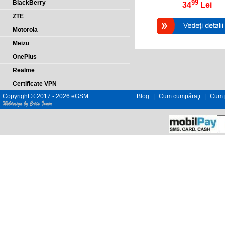
99
BlackBerry
34
Lei
ZTE
Motorola
Meizu
OnePlus
Realme
Certificate VPN
Copyright © 2017 - 2026 eGSM
Blog
|
Cum cumpăraţi
|
Cum p