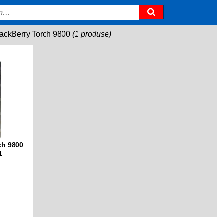
ackBerry Torch 9800
(1 produse)
ch 9800
1