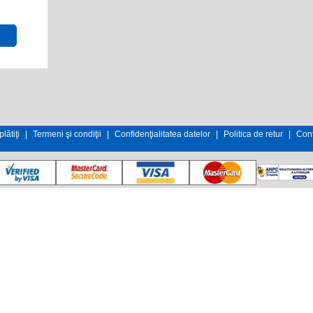
lătiţi
|
Termeni şi condiţii
|
Confidenţialitatea datelor
|
Politica de retur
|
Cont