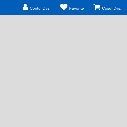
Contul Dvs.
Favorite
Coșul Dvs.